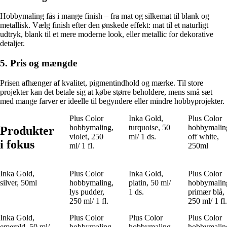
Hobbymaling fås i mange finish – fra mat og silkemat til blank og
metallisk. Vælg finish efter den ønskede effekt: mat til et naturligt
udtryk, blank til et mere moderne look, eller metallic for dekorative
detaljer.
5. Pris og mængde
Prisen afhænger af kvalitet, pigmentindhold og mærke. Til store
projekter kan det betale sig at købe større beholdere, mens små sæt
med mange farver er ideelle til begyndere eller mindre hobbyprojekter.
Plus Color
Inka Gold,
Plus Color
hobbymaling,
turquoise, 50
hobbymalin
Produkter
violet, 250
ml/ 1 ds.
off white,
i fokus
ml/ 1 fl.
250ml
Inka Gold,
Plus Color
Inka Gold,
Plus Color
silver, 50ml
hobbymaling,
platin, 50 ml/
hobbymalin
lys pudder,
1 ds.
primær blå,
250 ml/ 1 fl.
250 ml/ 1 fl.
Inka Gold,
Plus Color
Plus Color
Plus Color
emerald, 50 ml/
hobbymaling,
hobbymaling,
hobbymalin