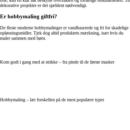
ofte, kan en klar lak beskytte overfladen og forlænge holdbarheden. Til
dekorative projekter er det sjældent nødvendigt.
Er hobbymaling giftfri?
De fleste moderne hobbymalinger er vandbaserede og fri for skadelige
opløsningsmidler. Tjek dog altid produktets mærkning, især hvis du
maler sammen med børn.
Kom godt i gang med at strikke – fra pinde til de første masker
Hobbymaling – lær forskellen på de mest populære typer