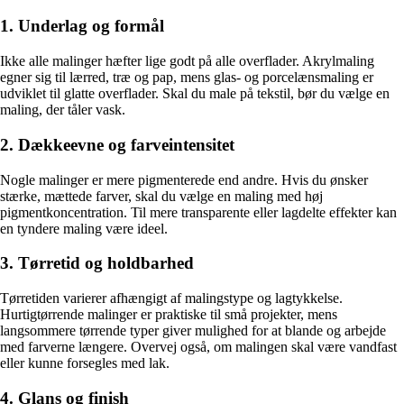
1. Underlag og formål
Ikke alle malinger hæfter lige godt på alle overflader. Akrylmaling
egner sig til lærred, træ og pap, mens glas- og porcelænsmaling er
udviklet til glatte overflader. Skal du male på tekstil, bør du vælge en
maling, der tåler vask.
2. Dækkeevne og farveintensitet
Nogle malinger er mere pigmenterede end andre. Hvis du ønsker
stærke, mættede farver, skal du vælge en maling med høj
pigmentkoncentration. Til mere transparente eller lagdelte effekter kan
en tyndere maling være ideel.
3. Tørretid og holdbarhed
Tørretiden varierer afhængigt af malingstype og lagtykkelse.
Hurtigtørrende malinger er praktiske til små projekter, mens
langsommere tørrende typer giver mulighed for at blande og arbejde
med farverne længere. Overvej også, om malingen skal være vandfast
eller kunne forsegles med lak.
4. Glans og finish