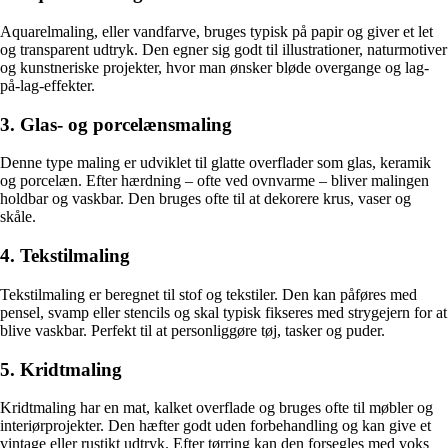
Aquarelmaling, eller vandfarve, bruges typisk på papir og giver et let
og transparent udtryk. Den egner sig godt til illustrationer, naturmotiver
og kunstneriske projekter, hvor man ønsker bløde overgange og lag-
på-lag-effekter.
3. Glas- og porcelænsmaling
Denne type maling er udviklet til glatte overflader som glas, keramik
og porcelæn. Efter hærdning – ofte ved ovnvarme – bliver malingen
holdbar og vaskbar. Den bruges ofte til at dekorere krus, vaser og
skåle.
4. Tekstilmaling
Tekstilmaling er beregnet til stof og tekstiler. Den kan påføres med
pensel, svamp eller stencils og skal typisk fikseres med strygejern for at
blive vaskbar. Perfekt til at personliggøre tøj, tasker og puder.
5. Kridtmaling
Kridtmaling har en mat, kalket overflade og bruges ofte til møbler og
interiørprojekter. Den hæfter godt uden forbehandling og kan give et
vintage eller rustikt udtryk. Efter tørring kan den forsegles med voks