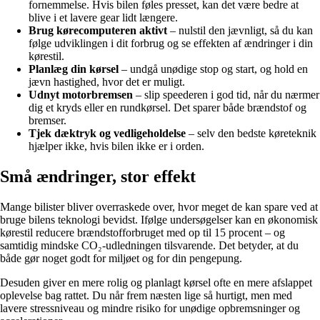
fornemmelse. Hvis bilen føles presset, kan det være bedre at
blive i et lavere gear lidt længere.
Brug kørecomputeren aktivt
– nulstil den jævnligt, så du kan
følge udviklingen i dit forbrug og se effekten af ændringer i din
kørestil.
Planlæg din kørsel
– undgå unødige stop og start, og hold en
jævn hastighed, hvor det er muligt.
Udnyt motorbremsen
– slip speederen i god tid, når du nærmer
dig et kryds eller en rundkørsel. Det sparer både brændstof og
bremser.
Tjek dæktryk og vedligeholdelse
– selv den bedste køreteknik
hjælper ikke, hvis bilen ikke er i orden.
Små ændringer, stor effekt
Mange bilister bliver overraskede over, hvor meget de kan spare ved at
bruge bilens teknologi bevidst. Ifølge undersøgelser kan en økonomisk
kørestil reducere brændstofforbruget med op til 15 procent – og
samtidig mindske CO₂-udledningen tilsvarende. Det betyder, at du
både gør noget godt for miljøet og for din pengepung.
Desuden giver en mere rolig og planlagt kørsel ofte en mere afslappet
oplevelse bag rattet. Du når frem næsten lige så hurtigt, men med
lavere stressniveau og mindre risiko for unødige opbremsninger og