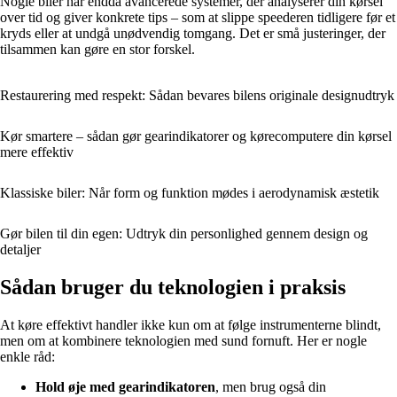
Nogle biler har endda avancerede systemer, der analyserer din kørsel
over tid og giver konkrete tips – som at slippe speederen tidligere før et
kryds eller at undgå unødvendig tomgang. Det er små justeringer, der
tilsammen kan gøre en stor forskel.
Restaurering med respekt: Sådan bevares bilens originale designudtryk
Kør smartere – sådan gør gearindikatorer og kørecomputere din kørsel
mere effektiv
Klassiske biler: Når form og funktion mødes i aerodynamisk æstetik
Gør bilen til din egen: Udtryk din personlighed gennem design og
detaljer
Sådan bruger du teknologien i praksis
At køre effektivt handler ikke kun om at følge instrumenterne blindt,
men om at kombinere teknologien med sund fornuft. Her er nogle
enkle råd:
Hold øje med gearindikatoren
, men brug også din