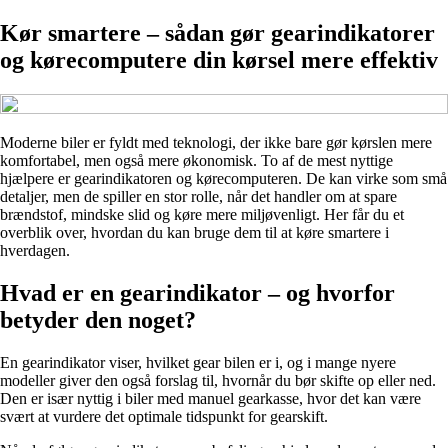
Kør smartere – sådan gør gearindikatorer
og kørecomputere din kørsel mere effektiv
Moderne biler er fyldt med teknologi, der ikke bare gør kørslen mere
komfortabel, men også mere økonomisk. To af de mest nyttige
hjælpere er gearindikatoren og kørecomputeren. De kan virke som små
detaljer, men de spiller en stor rolle, når det handler om at spare
brændstof, mindske slid og køre mere miljøvenligt. Her får du et
overblik over, hvordan du kan bruge dem til at køre smartere i
hverdagen.
Hvad er en gearindikator – og hvorfor
betyder den noget?
En gearindikator viser, hvilket gear bilen er i, og i mange nyere
modeller giver den også forslag til, hvornår du bør skifte op eller ned.
Den er især nyttig i biler med manuel gearkasse, hvor det kan være
svært at vurdere det optimale tidspunkt for gearskift.