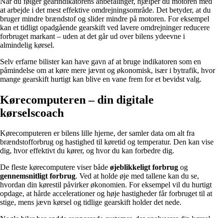
Når du følger gearindikatorens anbefalinger, hjælper du motoren med
at arbejde i det mest effektive omdrejningsområde. Det betyder, at du
bruger mindre brændstof og slider mindre på motoren. For eksempel
kan et tidligt opadgående gearskift ved lavere omdrejninger reducere
forbruget markant – uden at det går ud over bilens ydeevne i
almindelig kørsel.
Selv erfarne bilister kan have gavn af at bruge indikatoren som en
påmindelse om at køre mere jævnt og økonomisk, især i bytrafik, hvor
mange gearskift hurtigt kan blive en vane frem for et bevidst valg.
Kørecomputeren – din digitale
kørselscoach
Kørecomputeren er bilens lille hjerne, der samler data om alt fra
brændstofforbrug og hastighed til køretid og temperatur. Den kan vise
dig, hvor effektivt du kører, og hvor du kan forbedre dig.
De fleste kørecomputere viser både
øjeblikkeligt forbrug
og
gennemsnitligt forbrug
. Ved at holde øje med tallene kan du se,
hvordan din kørestil påvirker økonomien. For eksempel vil du hurtigt
opdage, at hårde accelerationer og høje hastigheder får forbruget til at
stige, mens jævn kørsel og tidlige gearskift holder det nede.