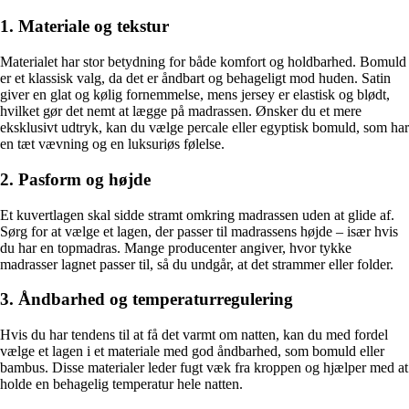
1. Materiale og tekstur
Materialet har stor betydning for både komfort og holdbarhed. Bomuld
er et klassisk valg, da det er åndbart og behageligt mod huden. Satin
giver en glat og kølig fornemmelse, mens jersey er elastisk og blødt,
hvilket gør det nemt at lægge på madrassen. Ønsker du et mere
eksklusivt udtryk, kan du vælge percale eller egyptisk bomuld, som har
en tæt vævning og en luksuriøs følelse.
2. Pasform og højde
Et kuvertlagen skal sidde stramt omkring madrassen uden at glide af.
Sørg for at vælge et lagen, der passer til madrassens højde – især hvis
du har en topmadras. Mange producenter angiver, hvor tykke
madrasser lagnet passer til, så du undgår, at det strammer eller folder.
3. Åndbarhed og temperaturregulering
Hvis du har tendens til at få det varmt om natten, kan du med fordel
vælge et lagen i et materiale med god åndbarhed, som bomuld eller
bambus. Disse materialer leder fugt væk fra kroppen og hjælper med at
holde en behagelig temperatur hele natten.